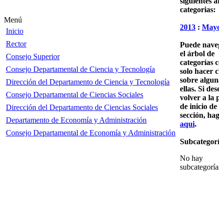
siguientes a
categorias:
Menú
2013
:
May
Inicio
Rector
Puede nave
el árbol de
Consejo Superior
categorías 
Consejo Departamental de Ciencia y Tecnología
solo hacer c
sobre algun
Dirección del Departamento de Ciencia y Tecnología
ellas. Si des
Consejo Departamental de Ciencias Sociales
volver a la 
de inicio de 
Dirección del Departamento de Ciencias Sociales
sección, hag
Departamento de Economía y Administración
aqui
.
Consejo Departamental de Economía y Administración
Subcategorí
No hay
subcategoría