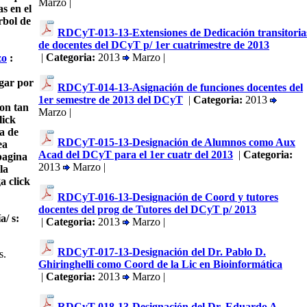
Marzo |
s en el
rbol de
RDCyT-013-13-Extensiones de Dedicación transitoria
de docentes del DCyT p/ 1er cuatrimestre de 2013
|
Categoria:
2013
Marzo |
zo
:
gar por
RDCyT-014-13-Asignación de funciones docentes del
1er semestre de 2013 del DCyT
|
Categoria:
2013
con tan
Marzo |
lick
a de
RDCyT-015-13-Designación de Alumnos como Aux
ea
Acad del DCyT para el 1er cuatr del 2013
|
Categoria:
pagina
2013
Marzo |
la
a click
RDCyT-016-13-Designación de Coord y tutores
docentes del prog de Tutores del DCyT p/ 2013
a/ s:
|
Categoria:
2013
Marzo |
RDCyT-017-13-Designación del Dr. Pablo D.
s.
Ghiringhelli como Coord de la Lic en Bioinformática
|
Categoria:
2013
Marzo |
RDCyT-018-13-Designación del Dr. Eduardo A.