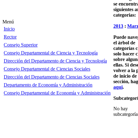
se encuentra
siguientes a
categorias:
Menú
2013
:
Mar
Inicio
Rector
Puede nave
el árbol de
Consejo Superior
categorías 
Consejo Departamental de Ciencia y Tecnología
solo hacer c
sobre algun
Dirección del Departamento de Ciencia y Tecnología
ellas. Si des
Consejo Departamental de Ciencias Sociales
volver a la 
de inicio de 
Dirección del Departamento de Ciencias Sociales
sección, hag
Departamento de Economía y Administración
aqui
.
Consejo Departamental de Economía y Administración
Subcategorí
No hay
subcategoría