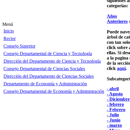
siguientes a
categorias:
Años
Anteriores
Menú
Inicio
Puede naveg
árbol de ca
Rector
con tan sol
Consejo Superior
click sobre
ellas. Si de
Consejo Departamental de Ciencia y Tecnología
a la pagina 
Dirección del Departamento de Ciencia y Tecnología
de la secció
click
aqui
.
Consejo Departamental de Ciencias Sociales
Dirección del Departamento de Ciencias Sociales
Subcategorí
Departamento de Economía y Administración
- abril
Consejo Departamental de Economía y Administración
- Agosto
- Diciembre
- febrero
- Febrero
- Julio
- Junio
- marzo