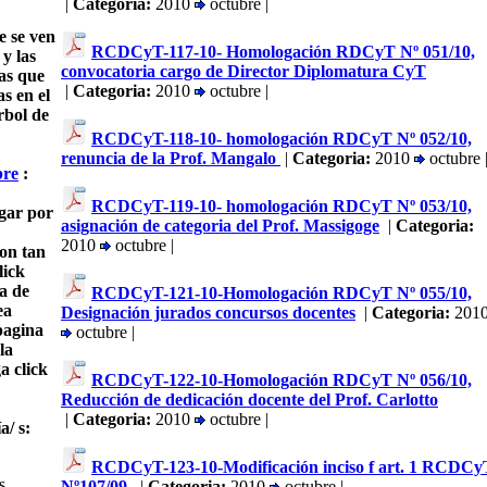
|
Categoria:
2010
octubre |
e se ven
RCDCyT-117-10- Homologación RDCyT Nº 051/10,
 y las
convocatoria cargo de Director Diplomatura CyT
as que
|
Categoria:
2010
octubre |
s en el
rbol de
RCDCyT-118-10- homologación RDCyT Nº 052/10,
renuncia de la Prof. Mangalo
|
Categoria:
2010
octubre 
bre
:
RCDCyT-119-10- homologación RDCyT Nº 053/10,
gar por
asignación de categoria del Prof. Massigoge
|
Categoria:
2010
octubre |
con tan
lick
a de
RCDCyT-121-10-Homologación RDCyT Nº 055/10,
ea
Designación jurados concursos docentes
|
Categoria:
201
pagina
octubre |
la
a click
RCDCyT-122-10-Homologación RDCyT Nº 056/10,
Reducción de dedicación docente del Prof. Carlotto
|
Categoria:
2010
octubre |
a/ s:
RCDCyT-123-10-Modificación inciso f art. 1 RCDCy
s.
Nº107/09,
|
Categoria:
2010
octubre |