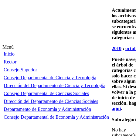
Actualment
los archivos
subcategori
se encuentra
siguientes a
categorias:
Menú
2010
:
octu
Inicio
Puede nave
Rector
el árbol de
Consejo Superior
categorías 
solo hacer c
Consejo Departamental de Ciencia y Tecnología
sobre algun
Dirección del Departamento de Ciencia y Tecnología
ellas. Si des
volver a la 
Consejo Departamental de Ciencias Sociales
de inicio de 
Dirección del Departamento de Ciencias Sociales
sección, hag
aqui
.
Departamento de Economía y Administración
Consejo Departamental de Economía y Administración
Subcategorí
No hay
subcategoría